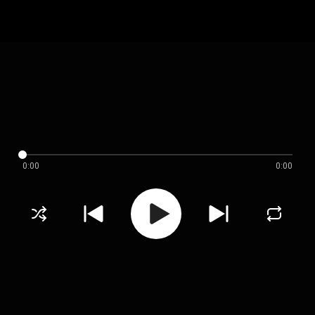
0:00
0:00