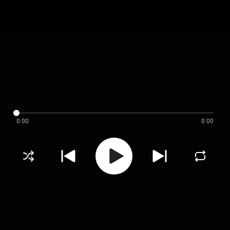
0:00
0:00