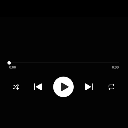
0:00
0:00