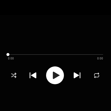
0:00
0:00