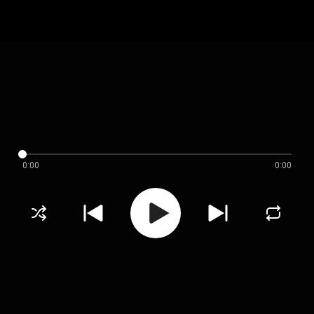
0:00
0:00