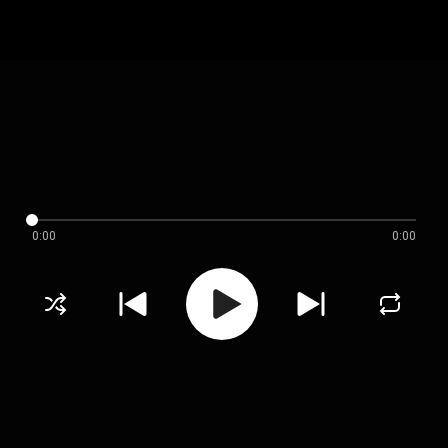
0:00
0:00