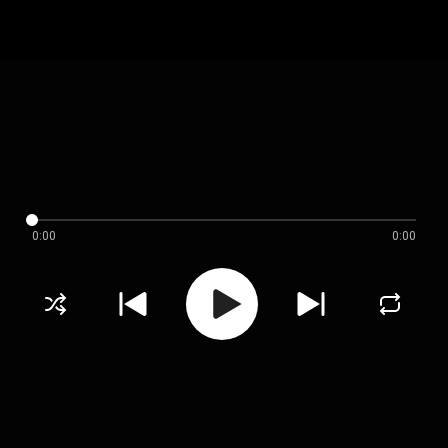
0:00
0:00