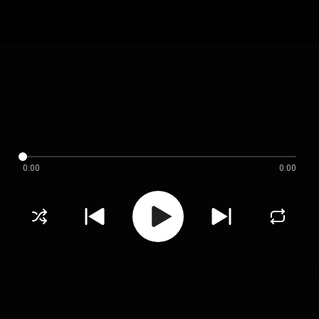
0:00
0:00