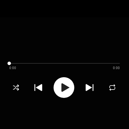
0:00
0:00