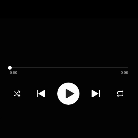
0:00
0:00