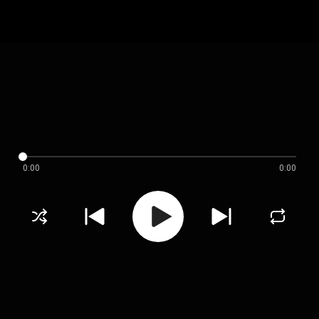
0:00
0:00