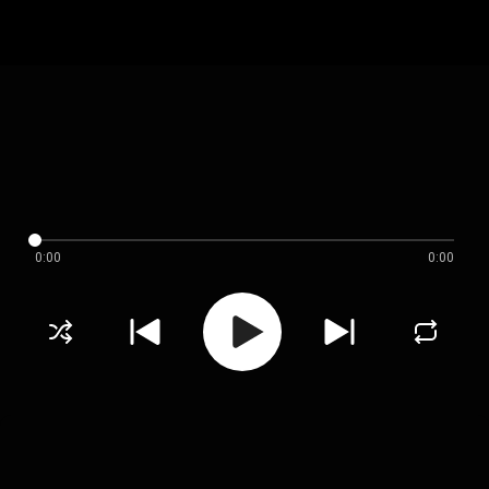
0:00
0:00