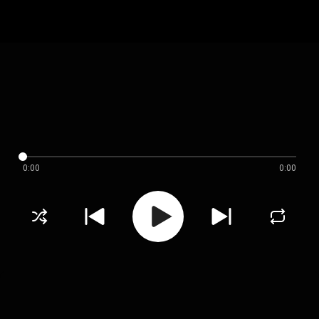
0:00
0:00