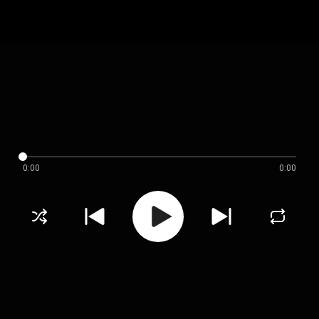
0:00
0:00