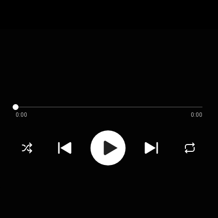
0:00
0:00