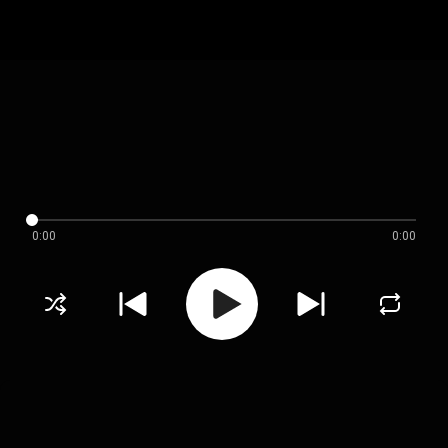
0:00
0:00