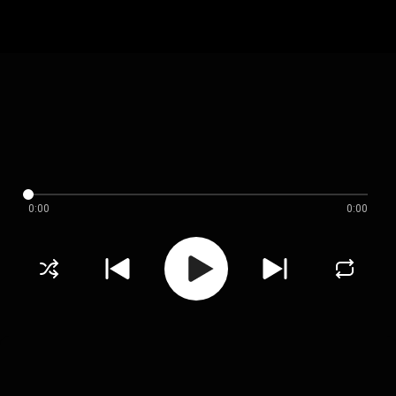
0:00
0:00