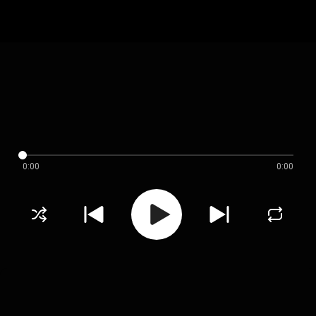
0:00
0:00