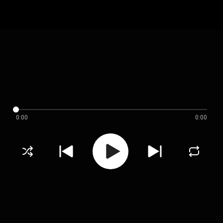
0:00
0:00