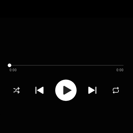
0:00
0:00