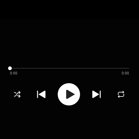
0:00
0:00