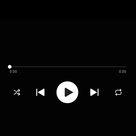
0:00
0:00