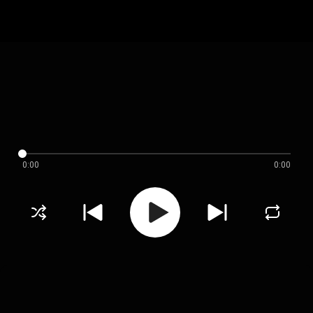
0:00
0:00