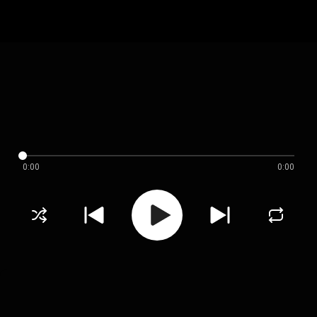
0:00
0:00