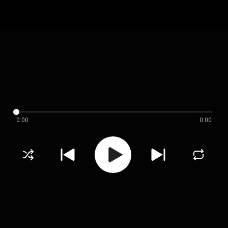
0:00
0:00