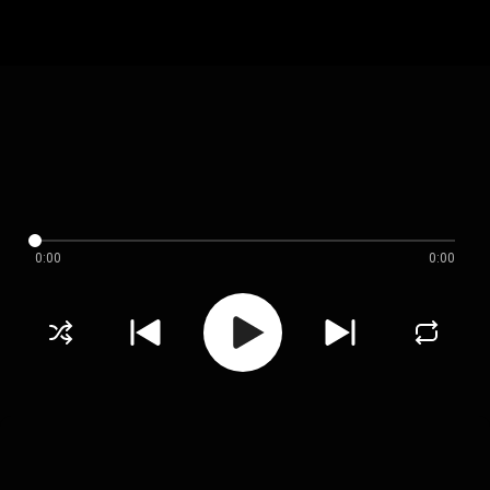
0:00
0:00