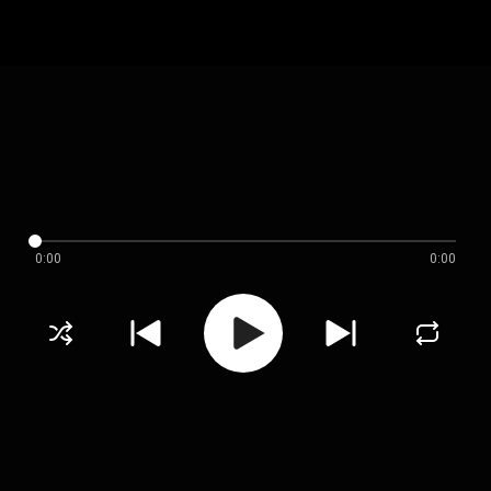
0:00
0:00