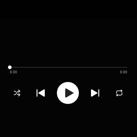
0:00
0:00