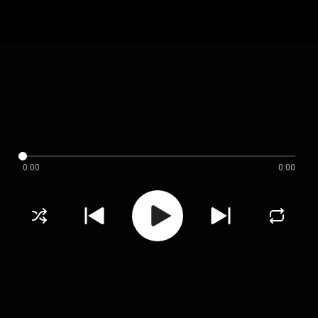
0:00
0:00