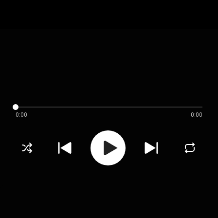
0:00
0:00