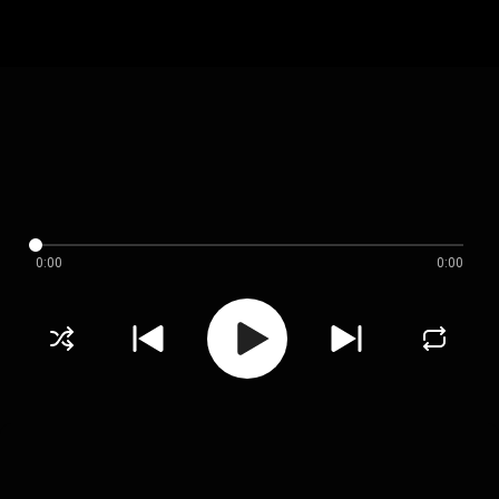
0:00
0:00