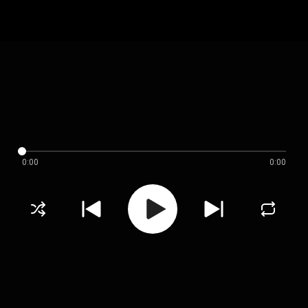
0:00
0:00