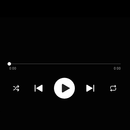
0:00
0:00