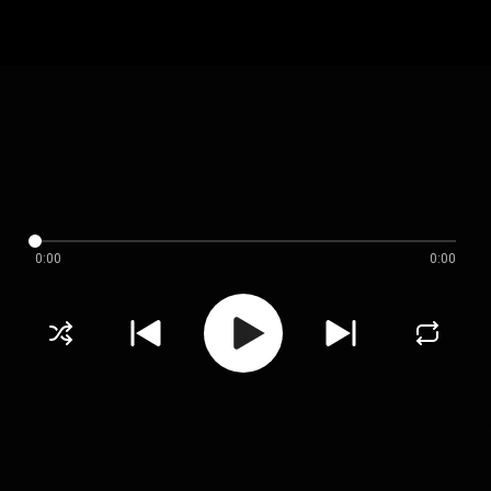
0:00
0:00