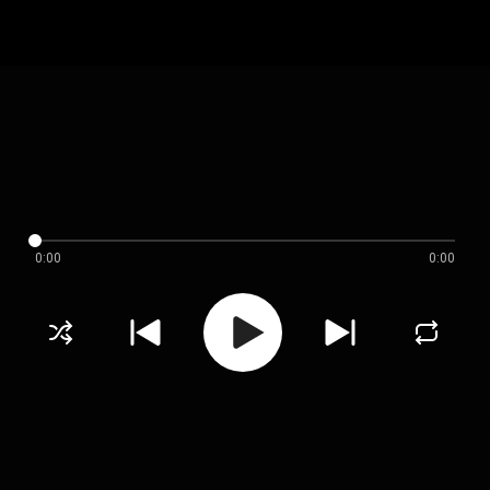
0:00
0:00