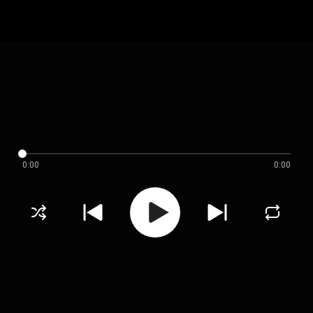
0:00
0:00