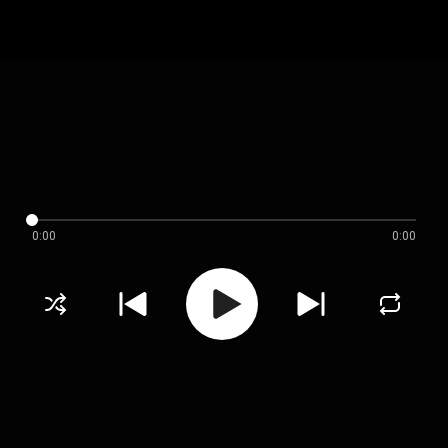
0:00
0:00