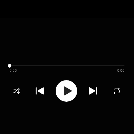
0:00
0:00