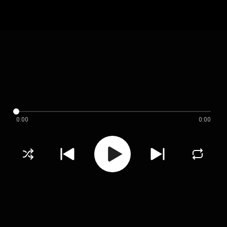
0:00
0:00