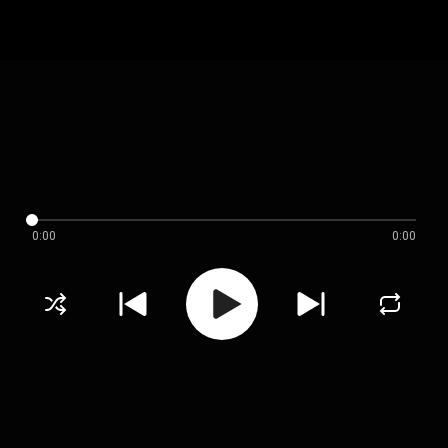
0:00
0:00