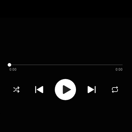
0:00
0:00