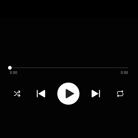
0:00
0:00