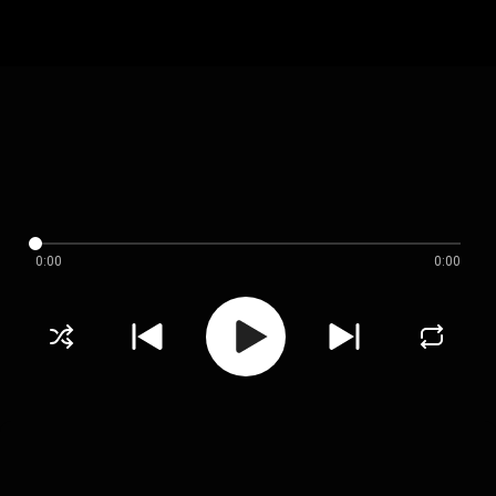
0:00
0:00