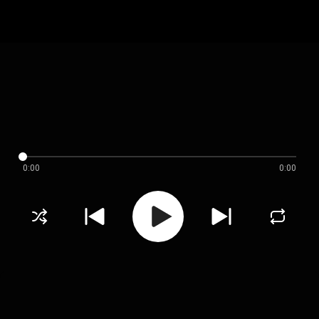
0:00
0:00