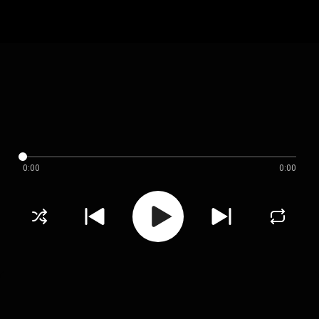
0:00
0:00