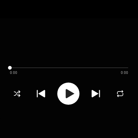
0:00
0:00