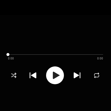
0:00
0:00