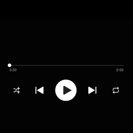
0:00
0:00