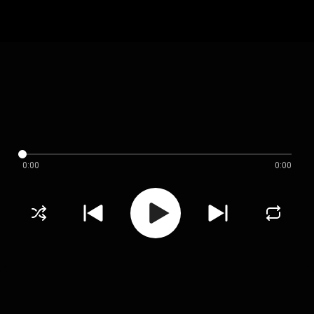
0:00
0:00