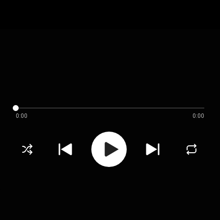
0:00
0:00